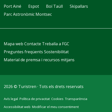
Port Ainé
Espot
Boí Taüll
Skipallars
Parc Astronòmic Montsec
Mapa web
Contacte
Treballa a FGC
Preguntes freqüents
Sostenibilitat
Material de premsa i recursos mitjans
2026 © Turistren · Tots els drets reservats
Avís legal
Política de privacitat
Cookies
Transparència
Accessibilitat web
Modificar el meu consentiment