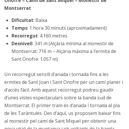
Onofre – Camí de Sant Miquel – Monestir de
Montserrat
Dificultat
: Baixa
Temps
: 1 hora 30 minuts (aproximadament)
Recorregut
: 4.160 metres
Desnivell
: 341 m (Alçària mínima al monestir de
Montserrat: 716 m – Alçària màxima a l’ermita de
Sant Onofre: 1.057 m)
Un recorregut senzill d’anada i tornada fins a les
ermites de Sant Joan i Sant Onofre per un camí planer i
d’accés fàcil. Amb aquest recorregut podreu gaudir
d’unes vistes espectaculars sobre la banda sud de
Montserrat. El primer tram és d’anada i tornada al pla
de les Taràntules. Des d’aquí, us proposem baixar fins
al monestir pel camí de Sant Miquel per obtenir una
nova visió de la muntanya i els voltants de la banda