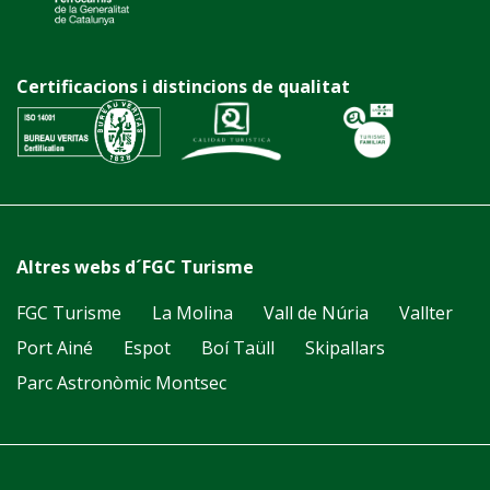
Certificacions i distincions de qualitat
Altres webs d´FGC Turisme
FGC Turisme
La Molina
Vall de Núria
Vallter
Port Ainé
Espot
Boí Taüll
Skipallars
Parc Astronòmic Montsec