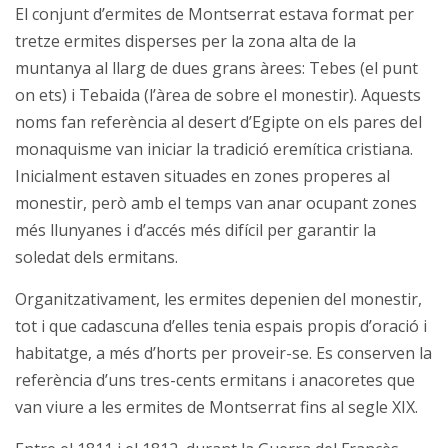
El conjunt d’ermites de Montserrat estava format per
tretze ermites disperses per la zona alta de la
muntanya al llarg de dues grans àrees: Tebes (el punt
on ets) i Tebaida (l’àrea de sobre el monestir). Aquests
noms fan referència al desert d’Egipte on els pares del
monaquisme van iniciar la tradició eremítica cristiana.
Inicialment estaven situades en zones properes al
monestir, però amb el temps van anar ocupant zones
més llunyanes i d’accés més difícil per garantir la
soledat dels ermitans.
Organitzativament, les ermites depenien del monestir,
tot i que cadascuna d’elles tenia espais propis d’oració i
habitatge, a més d’horts per proveir-se. Es conserven la
referència d’uns tres-cents ermitans i anacoretes que
van viure a les ermites de Montserrat fins al segle XIX.