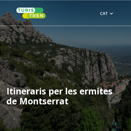
Skip
to
CAT
content
Itineraris per les ermites
de Montserrat