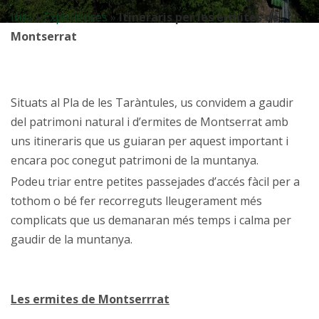
Inici
»
Experiènces
»
Itineraris per les ermites de
Montserrat
Situats al Pla de les Taràntules, us convidem a gaudir
del patrimoni natural i d’ermites de Montserrat amb
uns itineraris que us guiaran per aquest important i
encara poc conegut patrimoni de la muntanya.
Podeu triar entre petites passejades d’accés fàcil per a
tothom o bé fer recorreguts lleugerament més
complicats que us demanaran més temps i calma per
gaudir de la muntanya.
Les ermites de Montserrrat