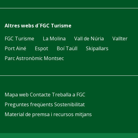
Altres webs d´FGC Turisme
FGC Turisme
La Molina
Vall de Núria
Vallter
Port Ainé
Espot
Boí Taüll
Skipallars
Parc Astronòmic Montsec
Mapa web
Contacte
Treballa a FGC
Preguntes freqüents
Sostenibilitat
Material de premsa i recursos mitjans