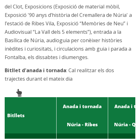
del Clot, Exposicions (Exposició de material mòbil,
Exposició '90 anys d’història del Cremallera de Núria' a
l’estació de Ribes Vila, Exposició “Memòries de Neu” i
Audiovisual “La Vall dels 5 elements”), entrada a la
Basílica de Núria, audioguia per conèixer històries
inèdites i curiositats, i circulacions amb guia i parada a
Fontalba, els dissabtes i diumenges.
Bitllet d'anada i tornada
: Cal realitzar els dos
trajectes durant el mateix dia
Anada i tornada
Anada i t
Bitllets
Núria - Ribes
Núria - Qu