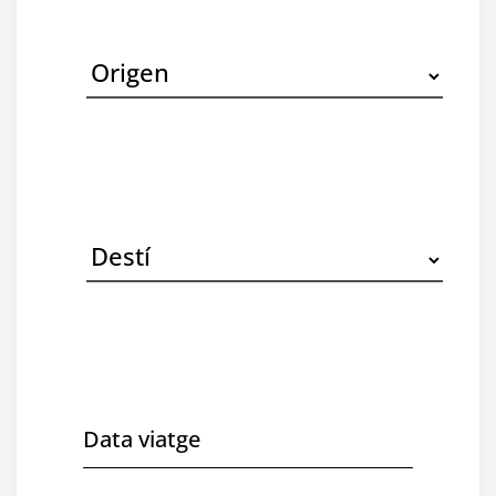
tren
Origen
Destí
Data
viatge