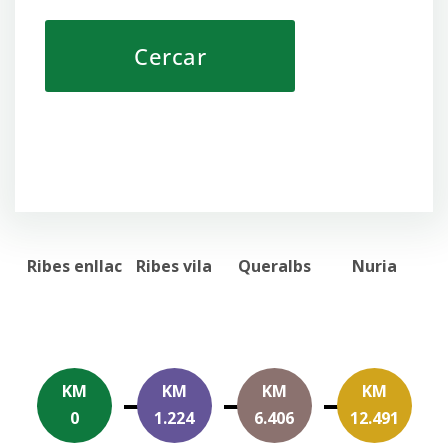
Ribes enllac
Ribes vila
Queralbs
Nuria
KM
KM
KM
KM
0
1.224
6.406
12.491