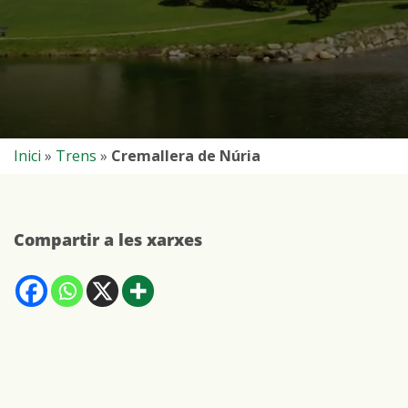
Inici
»
Trens
»
Cremallera de Núria
Compartir a les xarxes
Comparteix
Comparteix
Comparteix
Mostra
a
a
a
més
Facebook
Whatsapp
X
opcions