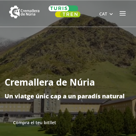
Skip
Home
to
Menu
CAT
content
Cremallera de Núria
Un viatge únic cap a un paradís natural
Compra el teu bitllet