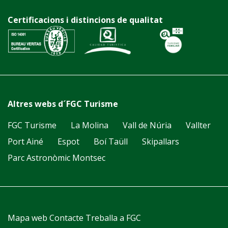
Certificacions i distincions de qualitat
Altres webs d´FGC Turisme
FGC Turisme
La Molina
Vall de Núria
Vallter
Port Ainé
Espot
Boí Taüll
Skipallars
Parc Astronòmic Montsec
Mapa web
Contacte
Treballa a FGC