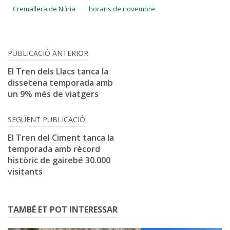
Cremallera de Núria
horaris de novembre
Navegació
PUBLICACIÓ ANTERIOR
d'entrades
El Tren dels Llacs tanca la
dissetena temporada amb
un 9% més de viatgers
SEGÜENT PUBLICACIÓ
El Tren del Ciment tanca la
temporada amb rècord
històric de gairebé 30.000
visitants
TAMBÉ ET POT INTERESSAR