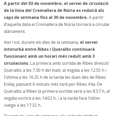
A partir del 03 de novembre, el servei de circulació
de la línia del Cremallera de Núria es reduirà als
caps de setmana fins al 30 de novembre.
A partir
d’aquella data el Cremallera de Núria tornarà a circular
diàriament.
Així i tot, durant els dies de la setmana,
el servei
interurbà entre Ribes i Queralbs continuarà
funcionant amb un horari més reduït amb 3
circulacions
. La primera amb sortida de Ribes direcció
Queralbs a les 7.30 h del matí, al migdia a les 12.55 h i
l’última a les 16.25 h de la tarda les dues des de Ribes
Enllaç passant 6 minuts més tard per Ribes Vila. De
Queralbs a Ribes la primera sortida serà a les 8.57 h, al
migdia sortirà a les 14.02 h, i a la tarda farà l’últim
viatge a les 17.32 h.