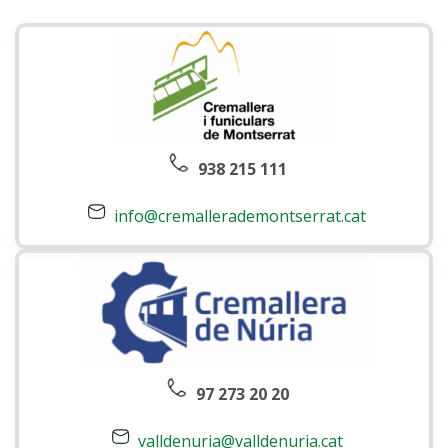
938 215 111
info@cremallerademontserrat.cat
97 273 20 20
valldenuria@valldenuria.cat