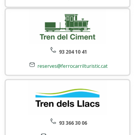
93 204 10 41
reserves@ferrocarrilturistic.cat
93 366 30 06