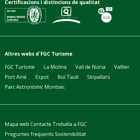
Certificacions i distincions de qualitat
Altres webs d´FGC Turisme
FGC Turisme
La Molina
Vall de Núria
Vallter
Port Ainé
Espot
Boí Taüll
Skipallars
Parc Astronòmic Montsec
Mapa web
Contacte
Treballa a FGC
Preguntes freqüents
Sostenibilitat