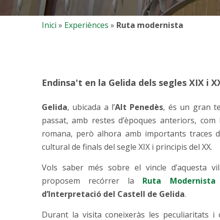
Inici
»
Experiènces
»
Ruta modernista
Endinsa't en la Gelida dels segles XIX i X
Gelida
, ubicada a l’
Alt Penedès
, és un gran t
passat, amb restes d’èpoques anteriors, com la
romana, però alhora amb importants traces 
cultural de finals del segle XIX i principis del XX.
Vols saber més sobre el vincle d’aquesta v
proposem recórrer la
Ruta Modernista
d’Interpretació del Castell de Gelida
.
Durant la visita coneixeràs les peculiaritats i