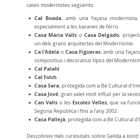
cases modernistes següents:
Cal Boada
, amb una façana modernista, 
especialment a les baranes de ferro.
Casa Maria Valls
o
Casa Delgado
, projec
un dels grans arquitectes del Modernisme.
Ca l’Adela
o
Casa Figueras
, amb una façan
compositius i decoratius típics del Modernism
Cal Palahí
Cal Folch
Casa Sara
, protegida com a Bé Cultural d'Int
Casa Jové
, gran xalet molt influït per la seze
Can Valls
o les
Escoles Velles
, que va func
Segona República i fins a l’any 2002.
Casa Pallejà
, protegida com a Bé Cultural d'
Descobreix més curiositats sobre Gelida a bord