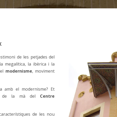
X
estimoni de les petjades del
 megalítica, la ibèrica i la
del
modernisme
, moviment
ila amb el modernisme? Et
de la mà del
Centre
 característiques de les nou