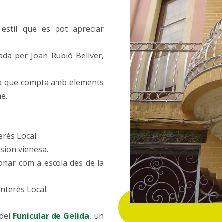
estil que es pot apreciar
tada per Joan Rubió Bellver,
a que compta amb elements
e.
erès Local.
ssion vienesa.
ionar com a escola des de la
Interès Local.
 del
Funicular de Gelida
, un