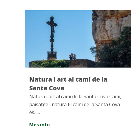
Itineraris per les ermites de
Montserrat
mí,
Itineraris per les ermites de Montserrat
va
Situats al Pla de les Taràntules, us convidem
a gaudir del patrimoni natural i…...
Més info