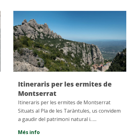
Viu la màgia del Nadal a Vall
de Núria
Viu la màgia del Nadal a Vall de Núria
Imagina un Nadal blanc, envoltat de
muntanyes nevades i un ambient…...
Més info