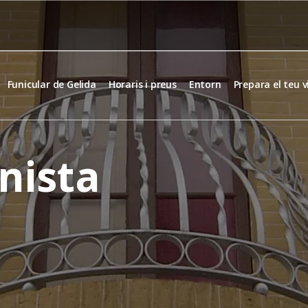
Funicular de Gelida
Horaris i preus
Entorn
Prepara el teu 
nista