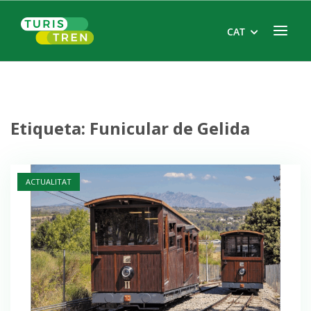
Skip
Home
to
Menu
CAT
content
Etiqueta:
Funicular de Gelida
Open post
ACTUALITAT