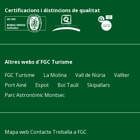
Certificacions i distincions de qualitat
Altres webs d´FGC Turisme
FGC Turisme
La Molina
Vall de Núria
Vallter
Port Ainé
Espot
Boí Taüll
Skipallars
Parc Astronòmic Montsec
Mapa web
Contacte
Treballa a FGC