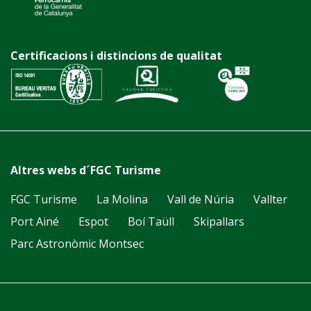
Certificacions i distincions de qualitat
Altres webs d´FGC Turisme
FGC Turisme
La Molina
Vall de Núria
Vallter
Port Ainé
Espot
Boí Taüll
Skipallars
Parc Astronòmic Montsec