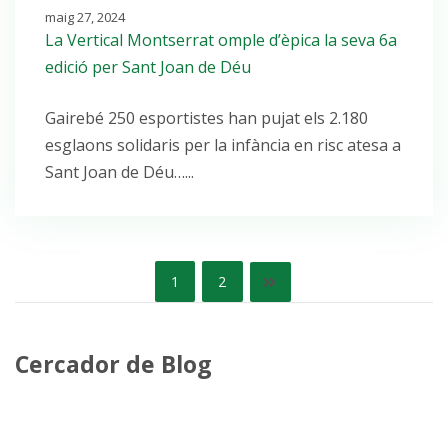
maig 27, 2024
La Vertical Montserrat omple d’èpica la seva 6a
edició per Sant Joan de Déu
Gairebé 250 esportistes han pujat els 2.180
esglaons solidaris per la infància en risc atesa a
Sant Joan de Déu…...
Paginació
1
2
de
les
Cercador de Blog
entrades