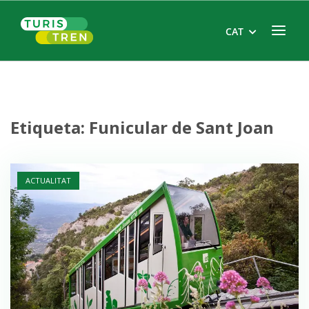
Skip
Home
to
Menu
CAT
content
Etiqueta:
Funicular de Sant Joan
Open post
ACTUALITAT