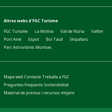
Altres webs d´FGC Turisme
FGC Turisme
La Molina
Vall de Núria
Vallter
Port Ainé
Espot
Boí Taüll
Skipallars
Parc Astronòmic Montsec
Mapa web
Contacte
Treballa a FGC
Preguntes freqüents
Sostenibilitat
Material de premsa i recursos mitjans