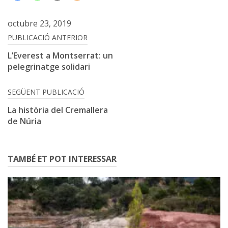
octubre 23, 2019
Navegació
PUBLICACIÓ ANTERIOR
d'entrades
L’Everest a Montserrat: un
pelegrinatge solidari
SEGÜENT PUBLICACIÓ
La història del Cremallera
de Núria
TAMBÉ ET POT INTERESSAR