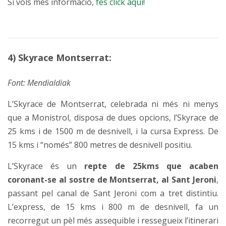
Si vols més informació,
fes click aquí!
4) Skyrace Montserrat:
Font: Mendialdiak
L’Skyrace de Montserrat, celebrada ni més ni menys
que a Monistrol, disposa de dues opcions, l’Skyrace de
25 kms i de 1500 m de desnivell, i la cursa Express. De
15 kms i “només” 800 metres de desnivell positiu.
L’Skyrace és un
repte de 25kms que acaben
coronant-se al sostre de Montserrat, al Sant Jeroni
,
passant pel canal de Sant Jeroni com a tret distintiu.
L’express, de 15 kms i 800 m de desnivell, fa un
recorregut un pèl més assequible i ressegueix l’itinerari