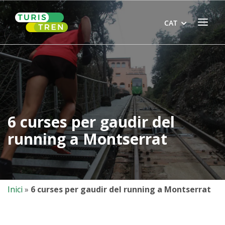
Skip
Home
to
Menu
CAT
content
6 curses per gaudir del
running a Montserrat
Inici
»
6 curses per gaudir del running a Montserrat