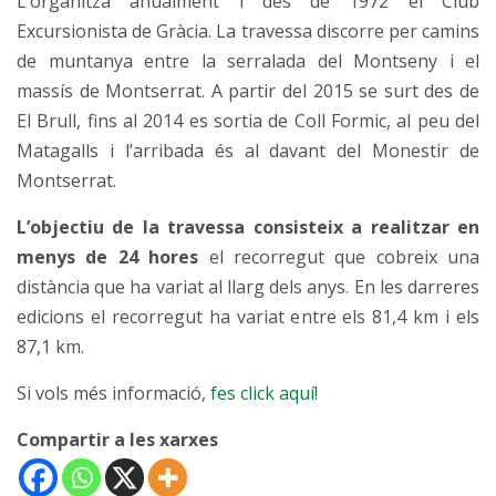
L’organitza anualment i des de 1972 el Club
Excursionista de Gràcia
.
La travessa discorre per camins
de muntanya entre la serralada del Montseny i el
massís de Montserrat. A partir del 2015
se surt des de
El Brull, fins al 2014 es sortia de Coll Formic, al peu del
Matagalls i l’arribada és al davant del Monestir de
Montserrat.
L’objectiu de la travessa consisteix a realitzar en
menys de 24 hores
el recorregut que cobreix una
distància que ha variat al llarg dels anys. En les darreres
edicions el recorregut ha variat entre els 81,4 km i els
87,1 km.
Si vols més informació,
fes click aquí!
Compartir a les xarxes