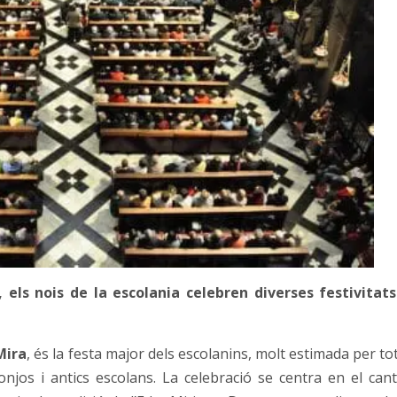
 els nois de la escolania celebren diverses festivitats
Mira
, és la festa major dels escolanins, molt estimada per to
onjos i antics escolans. La celebració se centra en el cant