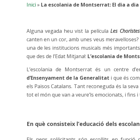
Inici
»
La escolania de Montserrat: El dia a dia
Alguna vegada heu vist la película
Les Choristes
canten en un cor, amb unes veus meravelloses? D
una de les institucions musicals més importants
que des de l’Edat Mitjana!:
L’escolania de Monts
L’escolania de Montserrat és un centre d’e
d’Ensenyament de la Generalitat
i que és comp
els Països Catalans. Tant reconeguda és la seva 
tot el món que van a veure’ls emocionats, i fins i
En què consisteix l’educació dels escolan
Els nens sol·licitants són escollits en funció