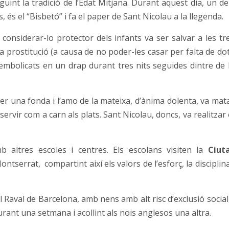
uint la tradició de l’Edat Mitjana. Durant aquest dia, un de
 és el “Bisbetó” i fa el paper de Sant Nicolau a la llegenda.
considerar-lo protector dels infants va ser salvar a les tr
la prostitució (a causa de no poder-les casar per falta de dot
 embolicats en un drap durant tres nits seguides dintre de 
per una fonda i l’amo de la mateixa, d’ànima dolenta, va mat
servir com a carn als plats. Sant Nicolau, doncs, va realitzar 
b altres escoles i centres. Els escolans visiten la
Ciut
ontserrat, compartint així els valors de l’esforç, la disciplina
 Raval de Barcelona, amb nens amb alt risc d’exclusió social,
ant una setmana i acollint als nois anglesos una altra.