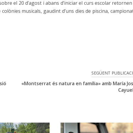
sobre el 20 d’agost i abans d’iniciar el curs escolar retornen
 de colònies musicals, gaudint d’uns dies de piscina, campiona
SEGÜENT PUBLICAC
sió
«Montserrat és natura en família» amb María Jo
Cayue