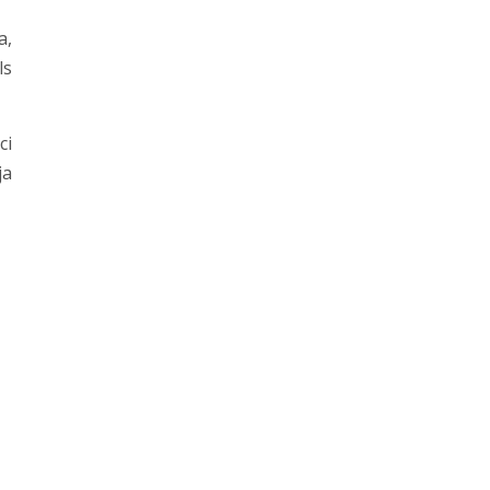
a,
ls
ci
ja