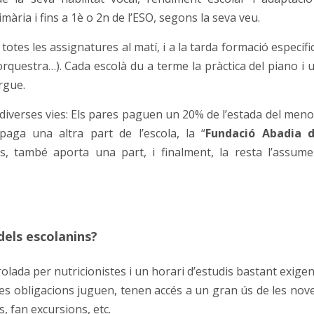
imària i fins a 1è o 2n de l’ESO, segons la seva veu.
totes les assignatures al matí, i a la tarda formació específi
orquestra…). Cada escolà du a terme la pràctica del piano i 
rgue.
 diverses vies: Els pares paguen un 20% de l’estada del meno
paga una altra part de l’escola, la “
Fundació Abadia 
s, també aporta una part, i finalment, la resta l’assume
 dels escolanins?
lada per nutricionistes i un horari d’estudis bastant exigen
es obligacions juguen, tenen accés a un gran ús de les nov
, fan excursions, etc.