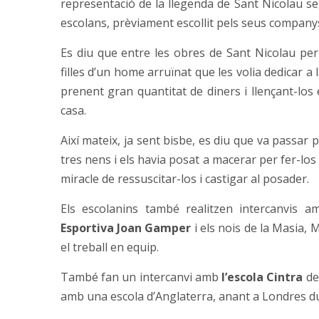
representació de la llegenda de Sant Nicolau seg
escolans, prèviament escollit pels seus companys,
Es diu que entre les obres de Sant Nicolau per 
filles d’un home arruïnat que les volia dedicar a 
prenent gran quantitat de diners i llençant-los
casa.
Així mateix, ja sent bisbe, es diu que va passar 
tres nens i els havia posat a macerar per fer-los 
miracle de ressuscitar-los i castigar al posader.
Els escolanins també realitzen intercanvis am
Esportiva Joan Gamper
i els nois de la Masia, M
el treball en equip.
També fan un intercanvi amb
l’escola Cintra
del
amb una escola d’Anglaterra, anant a Londres dur