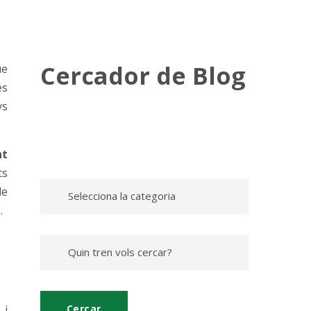
Cercador de Blog
ue
és
ys
nt
ts
de
.
 i