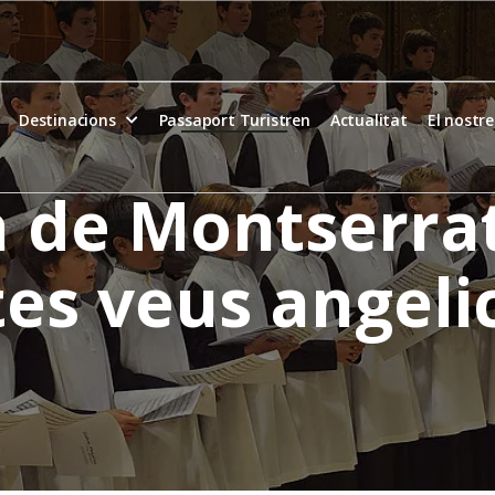
Destinacions
Passaport Turistren
Actualitat
El nostr
 de Montserrat:
es veus angeli