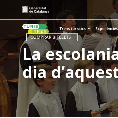
Skip
to
content
Home
Trens turístics
Experiències
COMPRAR BITLLETS
La escolania
dia d’aquest