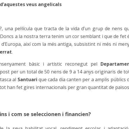
 d’aquestes veus angelicals
?, una pel·lícula que tracta de la vida d’un grup de nens q
oncs a la nostra terra tenim un cor semblant i que de fet 
 d’Europa, així com la més antiga, subsistint ni més ni men
errat
.
nsenyament bàsic i artístic reconegut pel
Departame
ost per un total de 50 nens de 9 a 14 anys originaris de to
tasca al
Santuari
que cada dia canten per a amplis públics 
 tot han fet gires internacionals per gran quantitat de països
ins i com se seleccionen i financien?
 de la seva habilitat vocal, rendiment escolar i adaptació