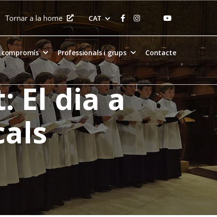
Tornar a la home
CAT
e compromís
Professionals i grups
Contacte
 El dia a
cals