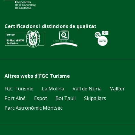
Certificacions i distincions de qualitat
Altres webs d´FGC Turisme
FGC Turisme
La Molina
Vall de Núria
Vallter
Port Ainé
Espot
Boí Taüll
Skipallars
Parc Astronòmic Montsec