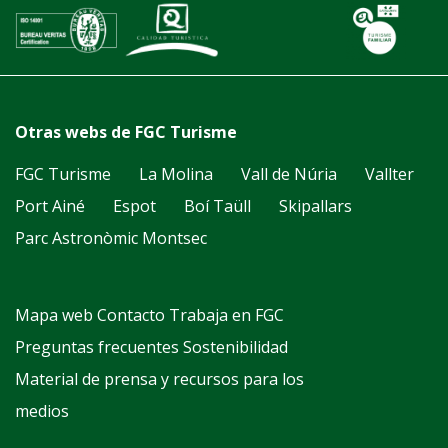
Otras webs de FGC Turisme
FGC Turisme
La Molina
Vall de Núria
Vallter
Port Ainé
Espot
Boí Taüll
Skipallars
Parc Astronòmic Montsec
Mapa web
Contacto
Trabaja en FGC
Preguntas frecuentes
Sostenibilidad
Material de prensa y recursos para los
medios