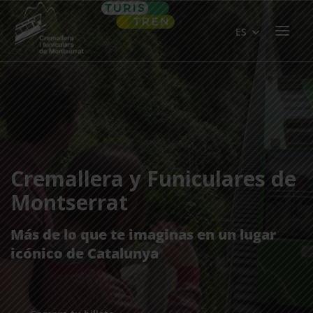
Skip
Home
to
Menu
ES
content
Cremallera y Funiculares de
Montserrat
Más de lo que te imaginas en un lugar
icónico de Catalunya