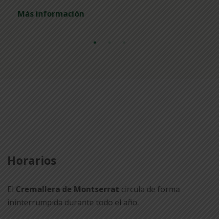
Más información
Horarios
El
Cremallera de Montserrat
circula de forma
ininterrumpida durante todo el año.