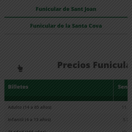
Funicular de Sant Joan
Funicular de la Santa Cova
Precios Funicula
Billetes
Senci
Adulto (14 a 65 años)
11.40
Infantil (4 a 13 años)
5.70
3ª edad (+65 años)
10.25