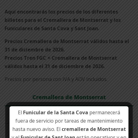
Aquí encontrarás los precios de los diferentes
billetes para el Cremallera de Montserrat y los
Funiculares de Santa Cova y Sant Joan.
Precios Cremallera de Montserrat válidos hasta el
31 de diciembre de 2026.
Precios Tren FGC + Cremallera de Montserrat
válidos hasta el 31 de diciembre de 2026.
Precios por persona con IVA y AOV incluidos.
Cremallera de Montserrat
El
Funicular de la Santa Cova
permanecerá
Tren FGC + Cremallera
fuera de servicio por tareas de mantenimiento
hasta nuevo aviso. El
cremallera de Montserrat
y el
Funicular de Sant Joan
están operativos y en