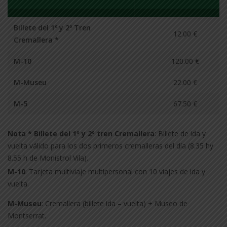
Billete del 1º y 2º Tren
12.00 €
Cremallera *
M-10
120.00 €
M-Museu
22.00 €
M-5
67.50 €
Nota * Billete del 1º y 2º tren Cremallera
: Billete de ida y
vuelta válido para los dos primeros cremalleras del día (8.35 hy
8.55 h de Monistrol Vila).
M-10
: Tarjeta multiviaje multipersonal con 10 viajes de ida y
vuelta.
M-Museu
: Cremallera (billete ida – vuelta) + Museo de
Montserrat.