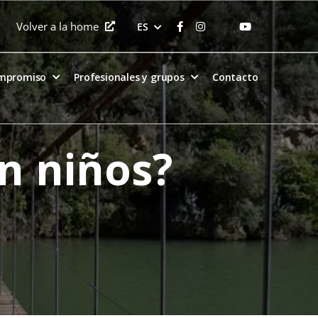
Volver a la home
ES
ompromiso
Profesionales y grupos
Contacto
n niños?