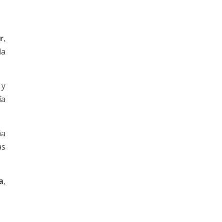
r
,
la
 y
ía
ña
as
a
,