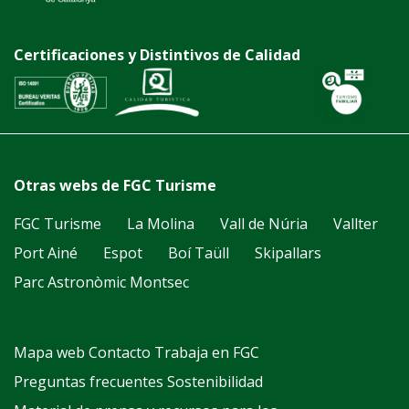
Certificaciones y Distintivos de Calidad
Otras webs de FGC Turisme
FGC Turisme
La Molina
Vall de Núria
Vallter
Port Ainé
Espot
Boí Taüll
Skipallars
Parc Astronòmic Montsec
Mapa web
Contacto
Trabaja en FGC
Preguntas frecuentes
Sostenibilidad