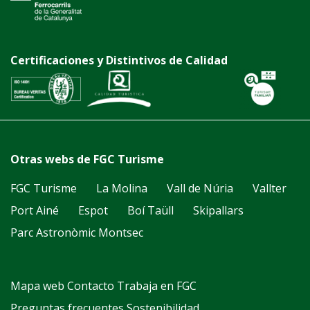
Certificaciones y Distintivos de Calidad
Otras webs de FGC Turisme
FGC Turisme
La Molina
Vall de Núria
Vallter
Port Ainé
Espot
Boí Taüll
Skipallars
Parc Astronòmic Montsec
Mapa web
Contacto
Trabaja en FGC
Preguntas frecuentes
Sostenibilidad