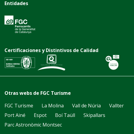
Entidades
Certificaciones y Distintivos de Calidad
Otras webs de FGC Turisme
FGC Turisme
La Molina
Vall de Núria
Vallter
Port Ainé
Espot
Boí Taüll
Skipallars
Parc Astronòmic Montsec