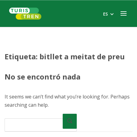
Skip
Home
to
Menu
ES
content
Etiqueta:
bitllet a meitat de preu
No se encontró nada
It seems we can’t find what you’re looking for. Perhaps
searching can help.
Buscar
Buscar
en: