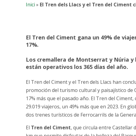
Inici
»
El Tren dels Llacs y el Tren del Cimen
El Tren del Ciment gana un 49% de viajer
17%.
Los cremallera de Montserrat y Núria y l
están operativos los 365 días del año.
El Tren del Ciment y el Tren dels Llacs han con
promoción del turismo cultural y paisajístico de 
17% más que el pasado año. El Tren del Ciment, q
29.019 viajeros, un 49% más que en 2023. En glo
dos trenes turísticos de Ferrocarrils de la Genera
El
Tren del Ciment
, que circula entre Castellar
km que permite disfrutar de la belleza del Parqu