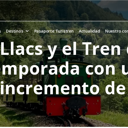
s
Destinos
Pasaporte Turistren
Actualidad
Nuestro c
 Llacs y el Tren
temporada con 
incremento de