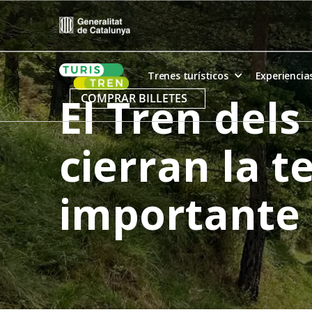
Skip
to
content
Home
Trenes turísticos
Experiencia
El Tren dels
COMPRAR BILLETES
cierran la 
importante 