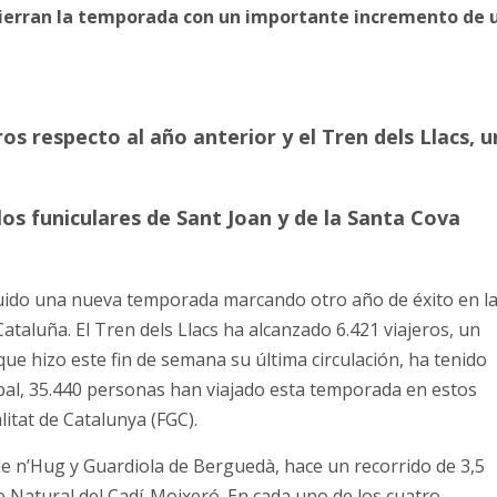
t cierran la temporada con un importante incremento de 
os respecto al año anterior y el Tren dels Llacs, u
os funiculares de Sant Joan y de la Santa Cova
cluido una nueva temporada marcando otro año de éxito en l
Cataluña. El Tren dels Llacs ha alcanzado 6.421 viajeros, un
ue hizo este fin de semana su última circulación, ha tenido
bal, 35.440 personas han viajado esta temporada en estos
litat de Catalunya (FGC).
 de n’Hug y Guardiola de Berguedà, hace un recorrido de 3,5
e Natural del Cadí-Moixeró. En cada uno de los cuatro