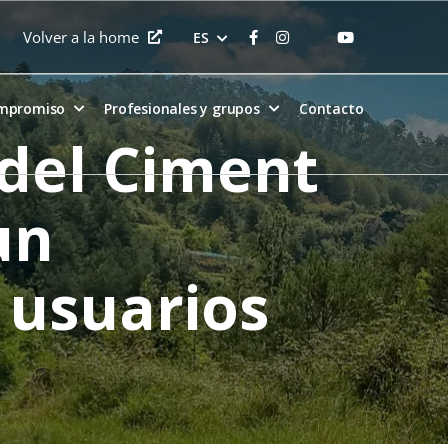
Volver a la home
ES
ompromiso
Profesionales y grupos
Contacto
 del Ciment
un
 usuarios