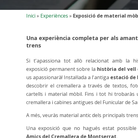
Inici
»
Experiènces
»
Exposició de material mòbi
Una experiència completa per als amants
trens
Si t'apassiona tot allò relacionat amb la hi
exposició permanent sobre la
història del vel
us apassionarà! Instal·lada a l'antiga
estació de 
descobrir el cremallera a través de textos, foto
cartells i material mòbil. Fins i tot hi trobaràs
cremallera i cabines antigues del Funicular de Sa
A més, veuràs material antic dels principals tren
Una exposició que no hagués estat possible s
Amics del Cremallera de Montserrat
.