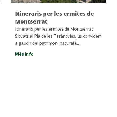
Viu la màgia del Nadal a Vall
de Núria
Viu la màgia del Nadal a Vall de Núria
Imagina un Nadal blanc, envoltat de
muntanyes nevades i un ambient…...
Més info