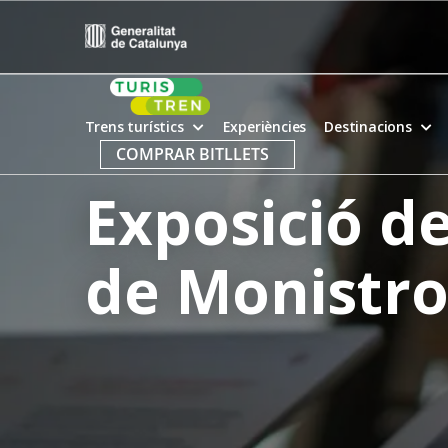
Skip
to
content
Trens turístics
Experiències
Destinacions
COMPRAR BITLLETS
Exposició de
de Monistro