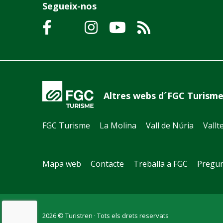
Segueix-nos
Altres webs d´FGC Turism
FGC Turisme
La Molina
Vall de Núria
Vallt
Mapa web
Contacte
Treballa a FGC
Pregun
2026 © Turistren · Tots els drets reservats