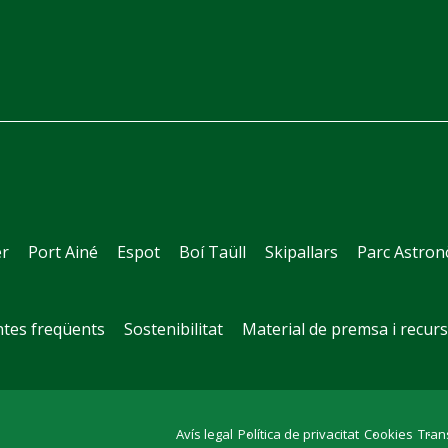
e
er
Port Ainé
Espot
Boí Taüll
Skipallars
Parc Astro
tes freqüents
Sostenibilitat
Material de premsa i recur
Avís legal
Política de privacitat
Cookies
Tran