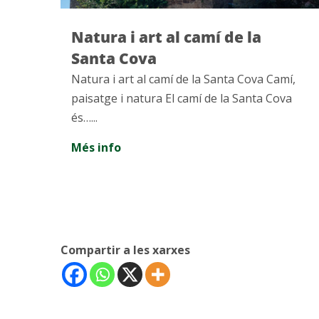
Itineraris per les ermites de
Montserrat
mí,
Itineraris per les ermites de Montserrat
va
Situats al Pla de les Taràntules, us convidem
a gaudir del patrimoni natural i…...
Més info
Compartir a les xarxes