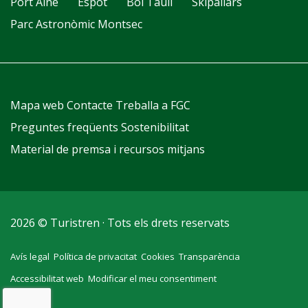
Port Ainé
Espot
Boí Taüll
Skipallars
Parc Astronòmic Montsec
Mapa web
Contacte
Treballa a FGC
Preguntes freqüents
Sostenibilitat
Material de premsa i recursos mitjans
2026 © Turistren · Tots els drets reservats
Avís legal
Política de privacitat
Cookies
Transparència
Accessibilitat web
Modificar el meu consentiment