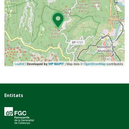
Leaflet
|
| Map data ©
OpenStreetMap
contributors
Developed by
WP MAPIT
Entitats