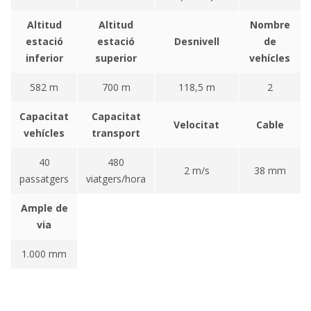
Altitud
Altitud
Nombre
estació
estació
Desnivell
de
inferior
superior
vehícles
582 m
700 m
118,5 m
2
Capacitat
Capacitat
Velocitat
Cable
vehícles
transport
40
480
2 m/s
38 mm
passatgers
viatgers/hora
Ample de
via
1.000 mm