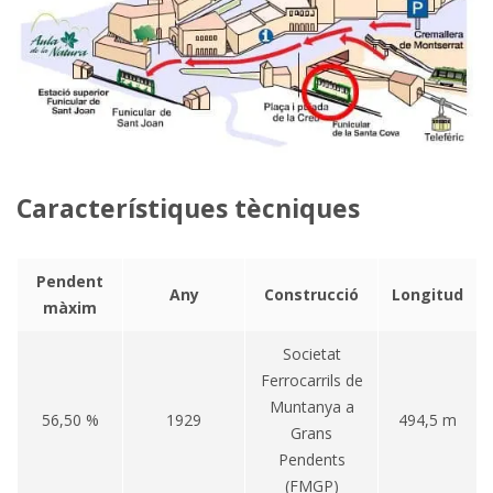
Característiques tècniques
Pendent
Any
Construcció
Longitud
màxim
Societat
Ferrocarrils de
Muntanya a
56,50 %
1929
494,5 m
Grans
Pendents
(FMGP)