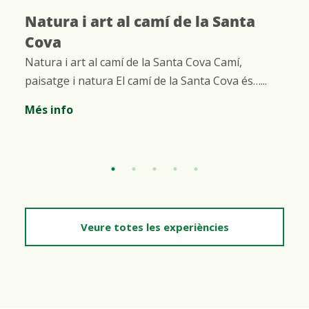
Itineraris per les ermites de
Montserrat
Itineraris per les ermites de Montserrat Situats al
Pla de les Taràntules, us convidem a gaudir del
patrimoni natural i…...
Més info
Veure totes les experiències