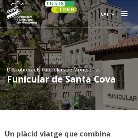
Skip
Home
to
Menu
CAT
content
Descobreix els Funiculars de Montserrat
Funicular de Santa Cova
Un plàcid viatge que combina