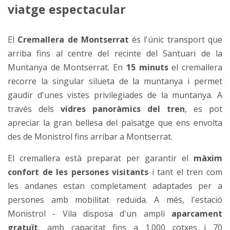
viatge espectacular
El
Cremallera de Montserrat
és l'únic transport que
arriba fins al centre del recinte del Santuari de la
Muntanya de Montserrat. En
15 minuts
el cremallera
recorre la singular silueta de la muntanya i permet
gaudir d'unes vistes privilegiades de la muntanya. A
través dels
vidres panoràmics del tren
, es pot
apreciar la gran bellesa del paisatge que ens envolta
des de Monistrol fins arribar a Montserrat.
El cremallera està preparat per garantir el
màxim
confort de les persones visitants
i tant el tren com
les andanes estan completament adaptades per a
persones amb mobilitat reduïda. A més, l'estació
Monistrol - Vila disposa d'un ampli
aparcament
gratuït
, amb capacitat fins a 1.000 cotxes i 70