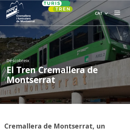
Skip
Home
to
Menu
CAT
content
Descobreix
El Tren Cremallera de
Montserrat
Cremallera de Montserrat, un