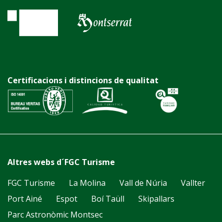
Certificacions i distincions de qualitat
Altres webs d´FGC Turisme
FGC Turisme
La Molina
Vall de Núria
Vallter
Port Ainé
Espot
Boí Taüll
Skipallars
Parc Astronòmic Montsec