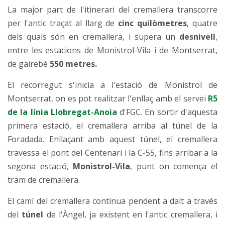
La major part de l'itinerari del cremallera transcorre
per l'antic traçat al llarg de
cinc quilòmetres
, quatre
dels quals són en cremallera, i supera un
desnivell
,
entre les estacions de Monistrol-Vila i de Montserrat,
de gairebé
550 metres.
El recorregut s'inicia a l'estació de Monistrol de
Montserrat, on es pot realitzar l'enllaç amb el servei
R5
de la línia Llobregat-Anoia
d'FGC. En sortir d'aquesta
primera estació, el cremallera arriba al túnel de la
Foradada. Enllaçant amb aquest túnel, el cremallera
travessa el pont del Centenari i la C-55, fins arribar a la
segona estació,
Monistrol-Vila
, punt on comença el
tram de cremallera.
El camí del cremallera continua pendent a dalt a través
del
túnel
de l'Àngel, ja existent en l'antic cremallera, i