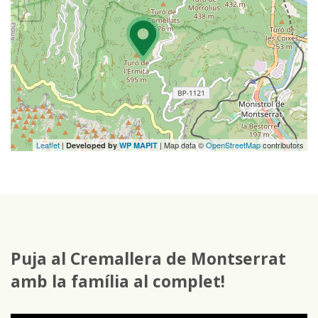
Leaflet
|
| Map data ©
OpenStreetMap
contributors
Developed by
WP MAPIT
Puja al Cremallera de Montserrat
amb la família al complet!