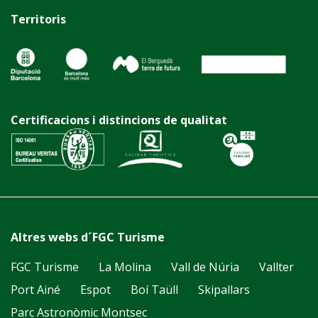
Territoris
Certificacions i distincions de qualitat
Altres webs d´FGC Turisme
FGC Turisme
La Molina
Vall de Núria
Vallter
Port Ainé
Espot
Boí Taüll
Skipallars
Parc Astronòmic Montsec