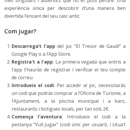
més singulars i autèntics que no et pots perdre. Una
experiència única per descobrir d’una manera ben
divertida l’encant del seu casc antic.
Com jugar?
Descarrega’t l'app
del joc “El Tresor de Gaudí” a
Google Play o a l’App Store.
Registra't a l'app
: La primera vegada que entris a
l’app t’hauràs de registrar i verificar el teu compte
de correu.
Introdueix el codi
: Per accedir al joc, necessitaràs
un codi que podràs comprar a l’Oficina de Turisme, a
l’Ajuntament, a la piscina municipal i a bars,
restaurants i botigues locals, per tan sols 2€.
Comença l'aventura
: Introdueix el codi a la
pestanya “Vull Jugar” (codi únic per usuari), i situa’t