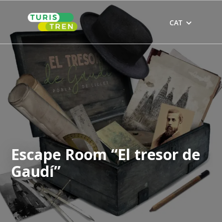
Skip
to
CAT
content
Escape Room “El tresor de
Gaudí”