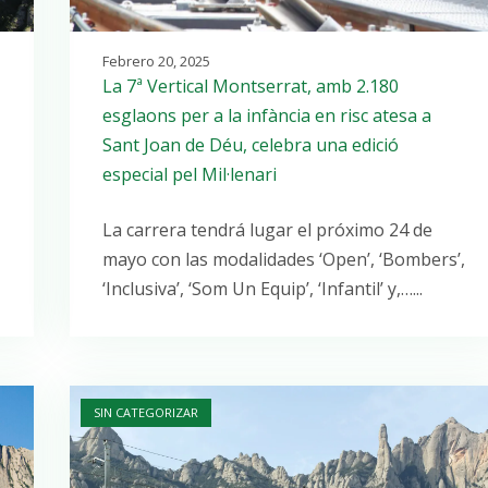
Febrero 20, 2025
La 7ª Vertical Montserrat, amb 2.180
esglaons per a la infància en risc atesa a
Sant Joan de Déu, celebra una edició
especial pel Mil·lenari
La carrera tendrá lugar el próximo 24 de
mayo con las modalidades ‘Open’, ‘Bombers’,
‘Inclusiva’, ‘Som Un Equip’, ‘Infantil’ y,…...
Open post
SIN CATEGORIZAR