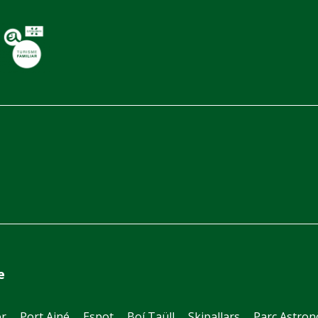
e
er
Port Ainé
Espot
Boí Taüll
Skipallars
Parc Astro