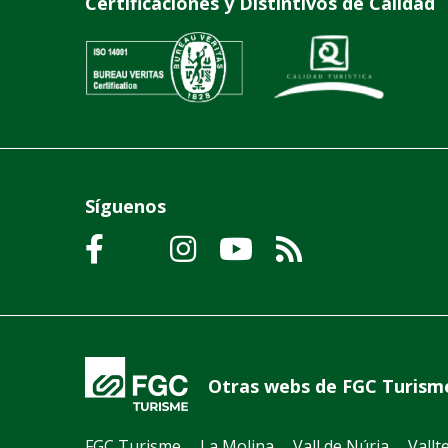
Certificaciones y Distintivos de Calidad
Síguenos
Otras webs de FGC Turism
FGC Turisme
La Molina
Vall de Núria
Vallt