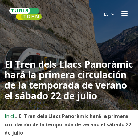
Skip
Home
to
Menu
ES
content
El Tren dels Llacs Panoràmic
hará la primera circulación
de la temporada de verano
el sábado 22 de julio
Inici
»
El Tren dels Llacs Panoràmic hará la primera
circulación de la temporada de verano el sábado 22
de julio