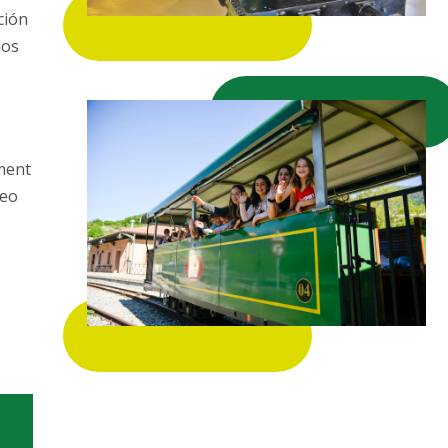
ción
dos
ment
seo