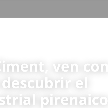
asaporte Turistren
Actualidad
Nuestro compromiso
Pro
Ciment, ven co
 descubrir el
trial pirenaic