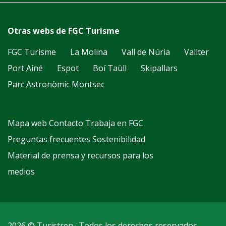
Otras webs de FGC Turisme
FGC Turisme
La Molina
Vall de Núria
Vallter
Port Ainé
Espot
Boí Taüll
Skipallars
Parc Astronòmic Montsec
Mapa web
Contacto
Trabaja en FGC
Preguntas frecuentes
Sostenibilidad
Material de prensa y recursos para los
medios
2026 © Turistren · Todos los derechos reservados