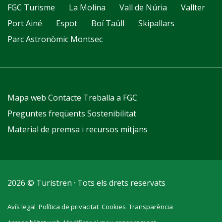
FGC Turisme
La Molina
Vall de Núria
Vallter
Port Ainé
Espot
Boí Taüll
Skipallars
Parc Astronòmic Montsec
Mapa web
Contacte
Treballa a FGC
Preguntes freqüents
Sostenibilitat
Material de premsa i recursos mitjans
2026 © Turistren · Tots els drets reservats
Avís legal
Política de privacitat
Cookies
Transparència