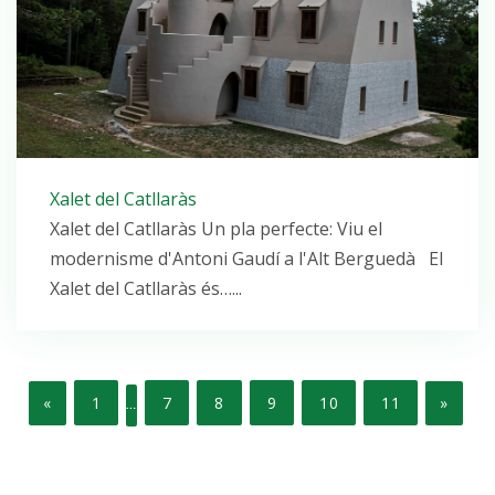
Xalet del Catllaràs
Xalet del Catllaràs Un pla perfecte: Viu el
modernisme d'Antoni Gaudí a l'Alt Berguedà El
Xalet del Catllaràs és…...
«
1
7
8
9
10
11
»
…