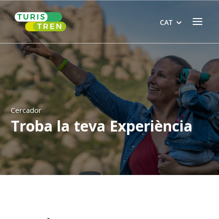
Skip
Home
to
Menu
CAT
content
Cercador
Troba la teva Experiència