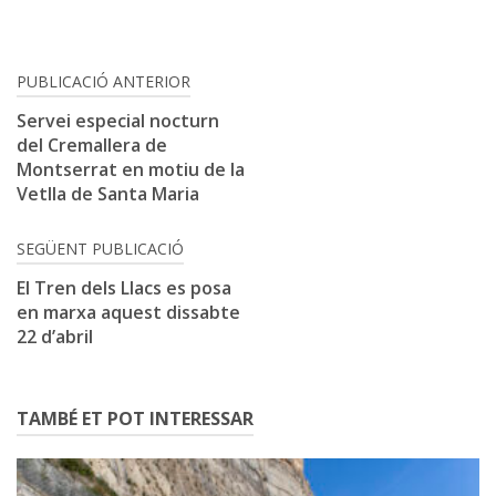
Navegació
PUBLICACIÓ ANTERIOR
d'entrades
Servei especial nocturn
del Cremallera de
Montserrat en motiu de la
Vetlla de Santa Maria
SEGÜENT PUBLICACIÓ
El Tren dels Llacs es posa
en marxa aquest dissabte
22 d’abril
TAMBÉ ET POT INTERESSAR