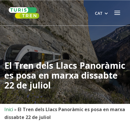
Skip
Home
to
Menu
CAT
content
El Tren dels Llacs Panoràmic
es posa en marxa dissabte
22 de juliol
Inici
»
El Tren dels Llacs Panoràmic es posa en marxa
dissabte 22 de juliol