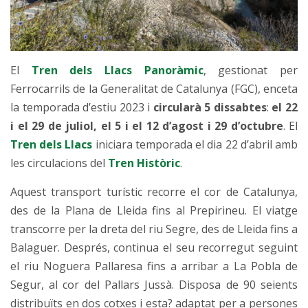
El
Tren dels Llacs Panoràmic
, gestionat per
Ferrocarrils de la Generalitat de Catalunya (FGC), enceta
la temporada d’estiu 2023 i
circularà 5 dissabtes
:
el 22
i el 29 de juliol,
el 5 i el 12 d’agost i 29 d’octubre
. El
Tren dels Llacs
iniciara temporada el dia 22 d’abril amb
les circulacions del
Tren Històric
.
Aquest transport turístic recorre el cor de Catalunya,
des de la Plana de Lleida fins al Prepirineu. El viatge
transcorre per la dreta del riu Segre, des de Lleida fins a
Balaguer. Després, continua el seu recorregut seguint
el riu Noguera Pallaresa fins a arribar a La Pobla de
Segur, al cor del Pallars Jussà. Disposa de 90 seients
distribuïts en dos cotxes i esta? adaptat per a persones