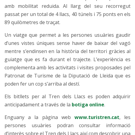
amb mobilitat reduïda. Al llarg del seu recorregut
passat per un total de 4 llacs, 40 túnels i 75 ponts en els
89 quilòmetres de traçat.
Un viatge que permet a les persones usuàries gaudir
d’unes vistes úniques sense haver de baixar del vagó
mentre s’endinsen en la història del territori gràcies al
guiatge que es fa durant el trajecte. L’experiència es
complementa amb les activitats i visites proposades pel
Patronat de Turisme de la Diputació de Lleida que es
poden fer un cop s’arriba al destí.
Els bitllets per al Tren dels Llacs es poden adquirir
anticipadament a través de la
botiga online
.
Enguany a la pàgina web
www.turistren.cat
, les
persones usuàries podran consultar informació
d’interès sobre el Tren dels Llacs així com descobrir una