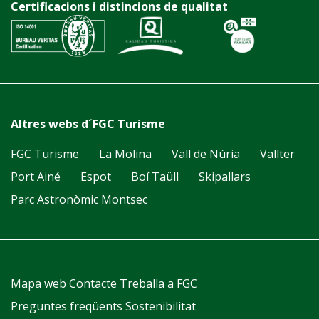
Certificacions i distincions de qualitat
Altres webs d´FGC Turisme
FGC Turisme
La Molina
Vall de Núria
Vallter
Port Ainé
Espot
Boí Taüll
Skipallars
Parc Astronòmic Montsec
Mapa web
Contacte
Treballa a FGC
Preguntes freqüents
Sostenibilitat