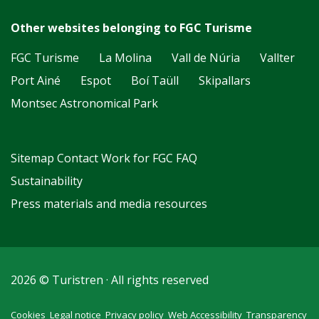
Other websites belonging to FGC Turisme
FGC Turisme
La Molina
Vall de Núria
Vallter
Port Ainé
Espot
Boí Taüll
Skipallars
Montsec Astronomical Park
Sitemap
Contact
Work for FGC
FAQ
Sustainability
Press materials and media resources
2026 © Turistren · All rights reserved
Cookies
Legal notice
Privacy policy
Web Accessibility
Transparency