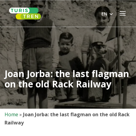
Skip
Home
to
Menu
EN
content
Joan Jorba: the last flagman
on the old Rack Railway
Home
»
Joan Jorba: the last flagman on the old Rack
Railway