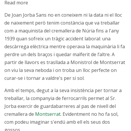
Read more
De Joan Jorba Sans no en coneixem ni la data ni el lloc
de naixement però tenim constància que va treballar
com a maquinista del cremallera de Núria fins a l'any
1939 quan sofreix un tràgic accident laboral: una
descàrrega elèctrica mentre operava la maquinària li fa
perdre un dels braços i quedar malferit de l’altre. A
partir de llavors es trasllada a Monistrol de Montserrat
on viu la seva neboda i on troba un lloc perfecte on
curar-se i tornar a valdre's per si sol.
Amb el temps, degut a la seva insistència per tornar a
treballar, la companyia de ferrocarrils permet al Sr.
Jorba exercir de guardabarreres al pas de nivell del
cremallera de
Montserrat
. Evidentment no ho fa sol,
com podeu imaginar s'endú amb ell els seus dos
gossos.