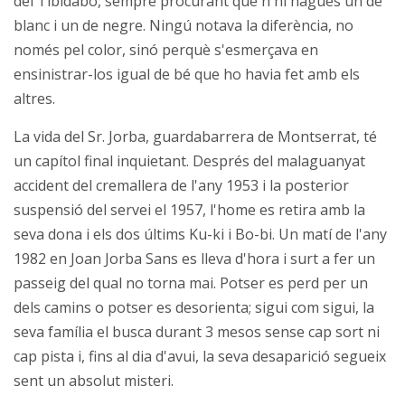
del Tibidabo, sempre procurant que n'hi hagués un de
blanc i un de negre. Ningú notava la diferència, no
només pel color, sinó perquè s'esmerçava en
ensinistrar-los igual de bé que ho havia fet amb els
altres.
La vida del Sr. Jorba, guardabarrera de Montserrat, té
un capítol final inquietant. Després del malaguanyat
accident del cremallera de l'any 1953 i la posterior
suspensió del servei el 1957, l'home es retira amb la
seva dona i els dos últims Ku-ki i Bo-bi. Un matí de l'any
1982 en Joan Jorba Sans es lleva d'hora i surt a fer un
passeig del qual no torna mai. Potser es perd per un
dels camins o potser es desorienta; sigui com sigui, la
seva família el busca durant 3 mesos sense cap sort ni
cap pista i, fins al dia d'avui, la seva desaparició segueix
sent un absolut misteri.