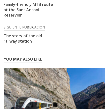
navigation
Family-friendly MTB route
at the Sant Antoni
Reservoir
SIGUIENTE PUBLICACIÓN
The story of the old
railway station
YOU MAY ALSO LIKE