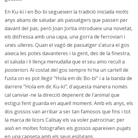
En Ku-ki i en Bo-bi segueixen la tradició iniciada molts
anys abans de saludar als passatgers que passen per
davant del pas, però Joan Jorba introdueix una novetat,
els disfressa amb una capa, una gorra de ferroviari i
unes ulleres. Quan el vagó de passatger s’atura el gos
aixeca les potes davanteres i la gent, des de la finestra,
el saluda i li llença menudalla que el seu amo recull a
posteriori. Al costat del gos sempre hi ha un cartell de
fusta on es pot llegir "Hola em dic Bo-bi" i a la banda de
darrere "Hola em dic Ku-ki"; d'aquesta manera només
cal canviar-ne la direcció depenent de l'animal que
estigui fent guarda en aquell moment. Amb els anys, els
dos gossos van arribar a ser tan famosos que fins i tot
la marca de licors Calisay els va voler patrocinar; per
això en moltes fotografies els gossos apareixen pujats
en una capseta amb els seus eslògans.